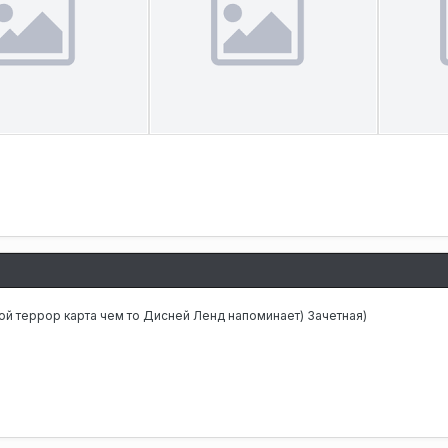
8
й террор карта чем то Дисней Ленд напоминает) Зачетная)