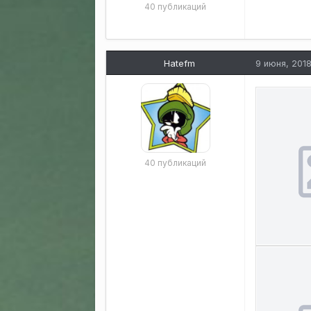
40 публикаций
Hatefm
9 июня, 201
40 публикаций