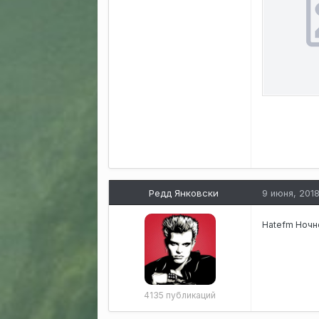
Редд Янковски
9 июня, 201
Hatefm
Ночно
4135 публикаций