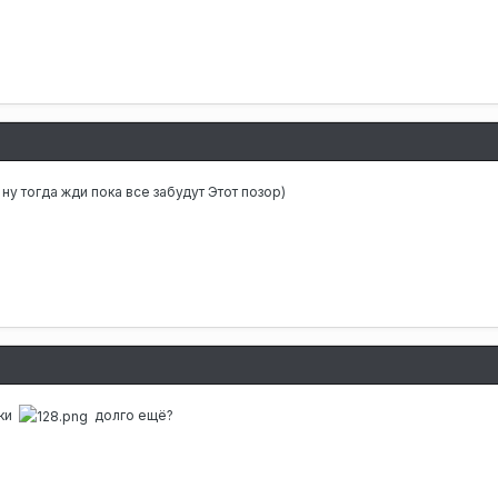
8
ну тогда жди пока все забудут Этот позор)
8
ки
долго ещё?