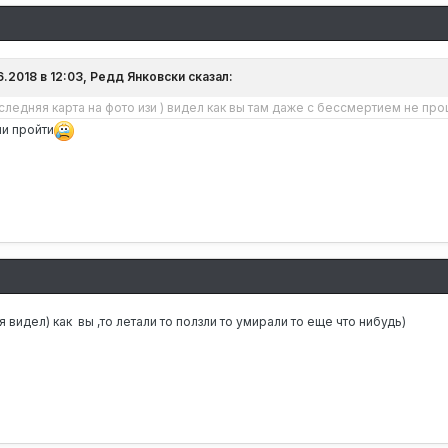
8
6.2018 в 12:03, Редд Янковски сказал:
ледняя карта на фото изи ) видел как вы там даже с бессмертием не про
ли пройти
8
я видел) как вы ,то летали то ползли то умирали то еще что нибудь)