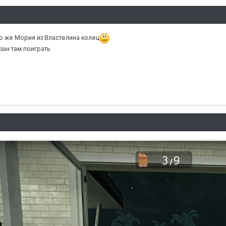
8
о же Мория из Властелина колец
зан там поиграть
8