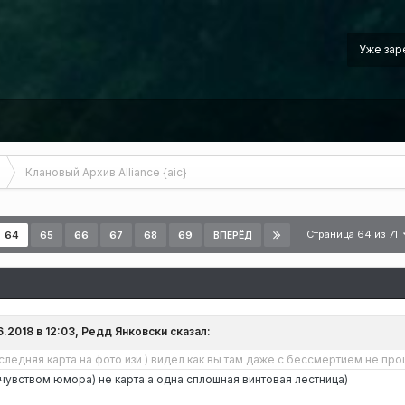
Уже зар
Клановый Архив Alliance {aic}
Страница 64 из 71
64
65
66
67
68
69
ВПЕРЁД
8
6.2018 в 12:03, Редд Янковски сказал:
ледняя карта на фото изи ) видел как вы там даже с бессмертием не про
чувством юмора) не карта а одна сплошная винтовая лестница)