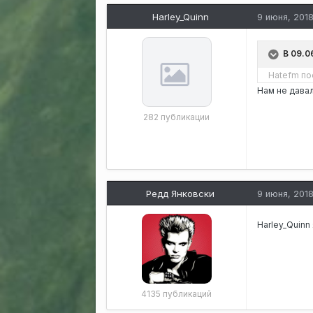
Harley_Quinn
9 июня, 201
В 09.0
Hatefm
пос
Нам не дава
282 публикации
Редд Янковски
9 июня, 201
Harley_Quinn
4135 публикаций