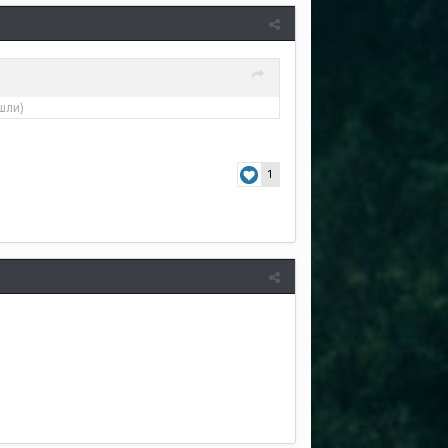
шли)
1