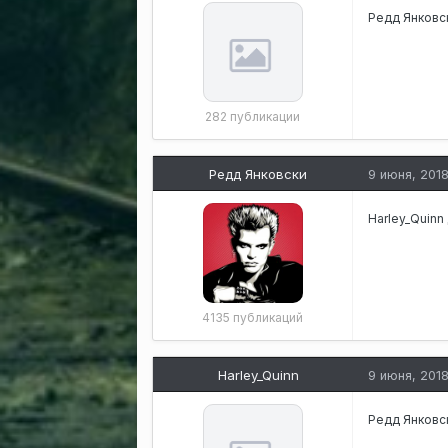
Редд Янковс
282 публикации
Редд Янковски
9 июня, 201
Harley_Quinn
4135 публикаций
Harley_Quinn
9 июня, 201
Редд Янковс