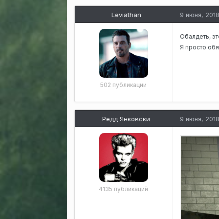
Leviathan
9 июня, 201
Обалдеть, эт
Я просто обя
502 публикации
Редд Янковски
9 июня, 201
4135 публикаций