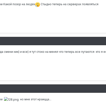
ки
Какой позор на людях
Стыдно теперь на серверах появляться
8
да смени ник) и все) я тут стоко на менял что теперь все путаются кто я
8
ки
но мне этот нраицца...