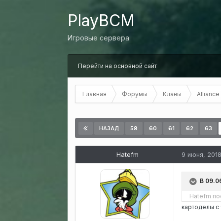
PlayBCM
Игровые сервера
Перейти на основной сайт
Главная
Форумы
Кланы
Alliance
59
60
61
62
63
НАЗАД
Hatefm
9 июня, 201
В 09.0
Hatefm
пос
картоделы с 