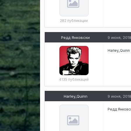
282 публикации
Редд Янковски
9 июня, 201
Harley_Quinn
4135 публикаций
Harley_Quinn
9 июня, 201
Редд Янковс