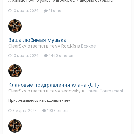
А раньше помню убивало игрока, если дверью баловался
10 марта, 2024
21 ответ
Ваша любимая музыка
ClearSky ответил в тему Rox.K1s в
Всякое
10 марта, 2024
4460 ответов
Клановые поздравления клана {UT}
ClearSky ответил в тему sedovsky в
Unreal Tournament
Присоединяюсь к поздравлениям
8 марта, 2024
1933 ответа