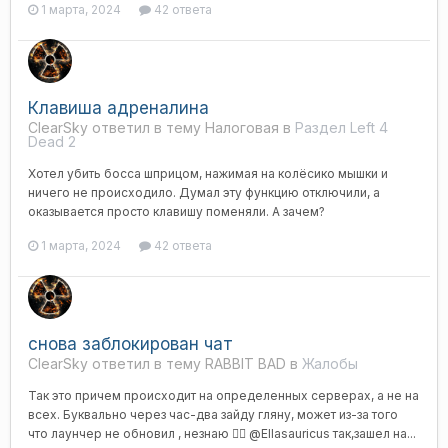
1 марта, 2024
42 ответа
Клавиша адреналина
ClearSky ответил в тему Налоговая в
Раздел Left 4
Dead 2
Хотел убить босса шприцом, нажимая на колëсико мышки и
ничего не происходило. Думал эту функцию отключили, а
оказывается просто клавишу поменяли. А зачем?
1 марта, 2024
42 ответа
снова заблокирован чат
ClearSky ответил в тему RABBIT BAD в
Жалобы
Так это причем происходит на определенных серверах, а не на
всех. Буквально через час-два зайду гляну, может из-за того
что лаунчер не обновил , незнаю 🤷‍♂️ @Ellasauricus так,зашел на...