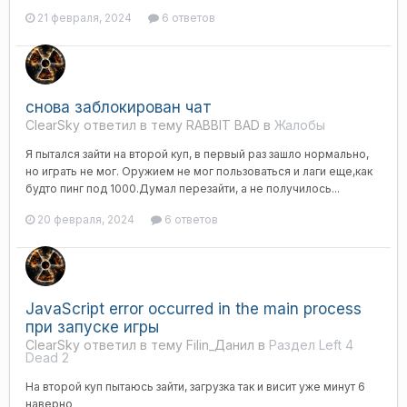
21 февраля, 2024
6 ответов
снова заблокирован чат
ClearSky ответил в тему RABBIT BAD в
Жалобы
Я пытался зайти на второй куп, в первый раз зашло нормально,
но играть не мог. Оружием не мог пользоваться и лаги еще,как
будто пинг под 1000.Думал перезайти, а не получилось...
20 февраля, 2024
6 ответов
JavaScript error occurred in the main process
при запуске игры
ClearSky ответил в тему Filin_Данил в
Раздел Left 4
Dead 2
На второй куп пытаюсь зайти, загрузка так и висит уже минут 6
наверно