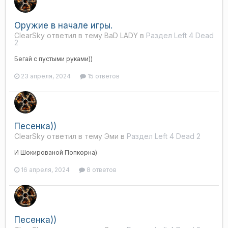
Оружие в начале игры.
ClearSky ответил в тему BaD LADY в
Раздел Left 4 Dead
2
Бегай с пустыми руками))
23 апреля, 2024
15 ответов
Песенка))
ClearSky ответил в тему Эми в
Раздел Left 4 Dead 2
И Шокированой Попкорна)
16 апреля, 2024
8 ответов
Песенка))