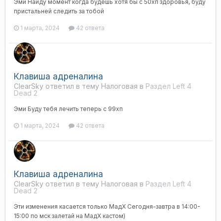
Эми Найду момент когда будешь хотя бы с 50хп здоровья, буду
пристальней следить за тобой
1 марта, 2024
42 ответа
Клавиша адреналина
ClearSky ответил в тему Налоговая в
Раздел Left 4
Dead 2
Эми Буду тебя лечить теперь с 99хп
1 марта, 2024
42 ответа
Клавиша адреналина
ClearSky ответил в тему Налоговая в
Раздел Left 4
Dead 2
Эти изменения касается только МадХ Сегодня-завтра в 14:00-
15:00 по мск залетай на МадХ кастом)