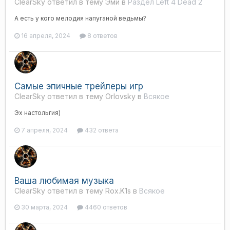
ClearSky ответил в тему Эми в
Раздел Left 4 Dead 2
А есть у кого мелодия напуганой ведьмы?
16 апреля, 2024
8 ответов
Самые эпичные трейлеры игр
ClearSky ответил в тему Orlovsky в
Всякое
Эх настольгия)
7 апреля, 2024
432 ответа
Ваша любимая музыка
ClearSky ответил в тему Rox.K1s в
Всякое
30 марта, 2024
4460 ответов