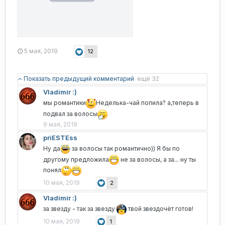
5 мая, 2019
12
Показать предыдущий комментарий
ещё 32
Vladimir :)
мы романтики
Неделька-чай попила? а,теперь в
подвал за волосы
9 мая, 2019
priESTEss
Ну да
за волосы так романтично)) Я бы по
другому предложила
не за волосы, а за... ну ты
понял
10 мая, 2019
2
Vladimir :)
за звезду - так за звезду
твой звездочёт готов!
10 мая, 2019
1