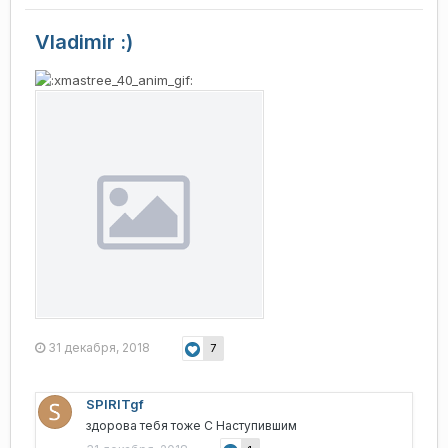
Vladimir :)
31 декабря, 2018
7
SPIRITgf
здорова тебя тоже С Наступившим