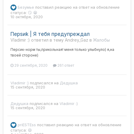
Безумье
поставил реакцию на ответ на обновление
статуса:
😏 😁
10 октября, 2020
Перsиk | Я тебя предупреждал
Vladimir :) ответил в тему Andrey_Gaz в
Жалобы
Персик-норм ты,прикольная! меня только улыбнуло) я,на
твоей стороне)
29 сентября, 2020
261 ответ
Vladimir :)
подписался на
Дедушка
15 сентября, 2020
Дедушка
подписался на
Vladimir :)
15 сентября, 2020
priESTEss
поставил реакцию на ответ на обновление
статуса:
😄