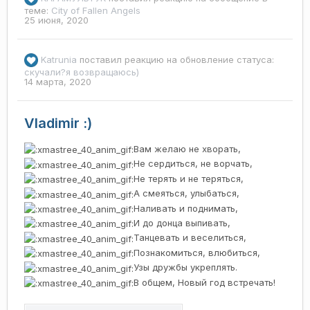
теме:
Сity of Fallen Angels
25 июня, 2020
Katrunia
поставил реакцию на обновление статуса:
скучали?я возвращаюсь)
14 марта, 2020
Vladimir :)
Вам желаю не хворать,
Не сердиться, не ворчать,
Не терять и не теряться,
А смеяться, улыбаться,
Наливать и поднимать,
И до донца выпивать,
Танцевать и веселиться,
Познакомиться, влюбиться,
Узы дружбы укреплять.
В общем, Новый год встречать!