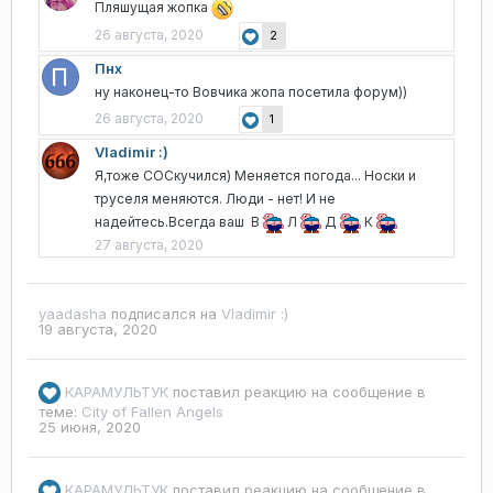
Пляшущая жопка
26 августа, 2020
2
Пнх
ну наконец-то Вовчика жопа посетила форум))
26 августа, 2020
1
Vladimir :)
Я,тоже СОСкучился) Меняется погода... Носки и
труселя меняются. Люди - нет! И не
надейтесь.Всегда ваш В
Л
Д
К
27 августа, 2020
yaadasha
подписался на
Vladimir :)
19 августа, 2020
КАРАМУЛЬТУК
поставил реакцию на сообщение в
теме:
Сity of Fallen Angels
25 июня, 2020
КАРАМУЛЬТУК
поставил реакцию на сообщение в