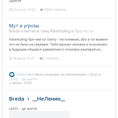
Драсте
23 июля, 2020
3690 ответов
Мут и угрозы
Breda ответил в тему Kiberbuling в
Протесты
Kiberbuling При чём тут Sanny - не понимаю, ибо в тот момент
его не было на сервере. Тебя зарезал человек и ты вспылил,
в будущем общайся адекватнее и спокойно реагируй на...
19 июля, 2020
5 ответов
rizoldx
поставил реакцию на обновление статуса:
LEGO - це життя
2 июля, 2020
Breda
__НеЛенин__
LEGO - це життя