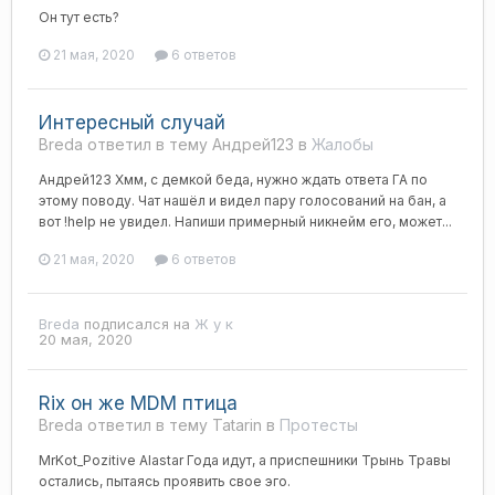
Он тут есть?
21 мая, 2020
6 ответов
Интересный случай
Breda ответил в тему Андрей123 в
Жалобы
Андрей123 Хмм, с демкой беда, нужно ждать ответа ГА по
этому поводу. Чат нашёл и видел пару голосований на бан, а
вот !help не увидел. Напиши примерный никнейм его, может...
21 мая, 2020
6 ответов
Breda
подписался на
Ж у к
20 мая, 2020
Rix он же MDM птица
Breda ответил в тему Tatarin в
Протесты
MrKot_Pozitive Alastar Года идут, а приспешники Трынь Травы
остались, пытаясь проявить свое эго.