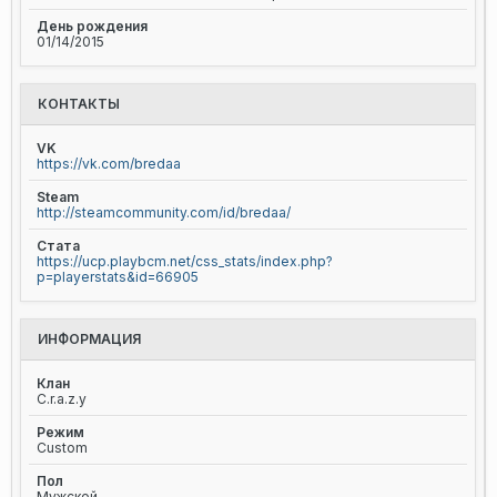
День рождения
01/14/2015
КОНТАКТЫ
VK
https://vk.com/bredaa
Steam
http://steamcommunity.com/id/bredaa/
Стата
https://ucp.playbcm.net/css_stats/index.php?
p=playerstats&id=66905
ИНФОРМАЦИЯ
Клан
C.r.a.z.y
Режим
Custom
Пол
Мужской