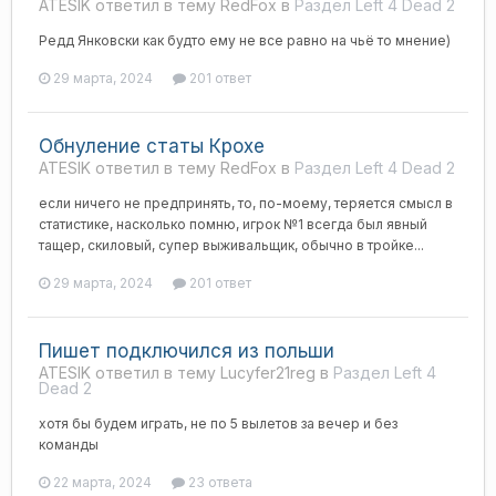
ATESIK ответил в тему RedFox в
Раздел Left 4 Dead 2
Редд Янковски как будто ему не все равно на чьё то мнение)
29 марта, 2024
201 ответ
Обнуление статы Крохе
ATESIK ответил в тему RedFox в
Раздел Left 4 Dead 2
если ничего не предпринять, то, по-моему, теряется смысл в
статистике, насколько помню, игрок №1 всегда был явный
тащер, скиловый, супер выживальщик, обычно в тройке...
29 марта, 2024
201 ответ
Пишет подключился из польши
ATESIK ответил в тему Lucyfer21reg в
Раздел Left 4
Dead 2
хотя бы будем играть, не по 5 вылетов за вечер и без
команды
22 марта, 2024
23 ответа