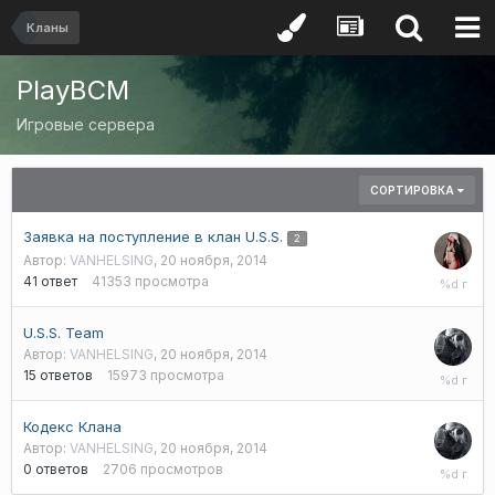
Кланы
PlayBCM
Игровые сервера
СОРТИРОВКА
Заявка на поступление в клан U.S.S.
2
Автор:
VANHELSING
,
20 ноября, 2014
14
41
ответ
41353
просмотра
января,
2024
U.S.S. Team
Автор:
VANHELSING
,
20 ноября, 2014
20
15
ответов
15973
просмотра
марта,
2020
Кодекс Клана
Автор:
VANHELSING
,
20 ноября, 2014
20
0
ответов
2706
просмотров
ноября,