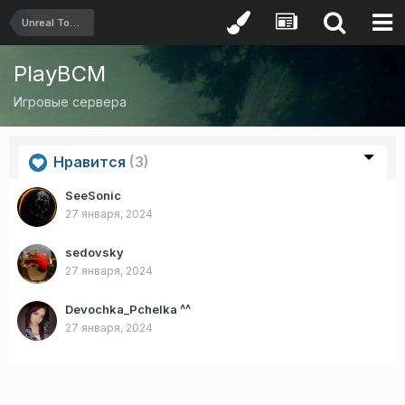
Unreal Tournament
PlayBCM
Игровые сервера
Нравится
(3)
SeeSonic
27 января, 2024
sedovsky
27 января, 2024
Devochka_Pchelka ^^
27 января, 2024