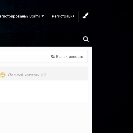
егистрированы? Войти
Регистрация
Вся активность
Полный хохотач
(0)