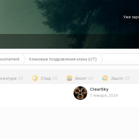
Уже зар
Tournament
Клановые поздравления клана {UT}
нжатура
(0)
Стыд
(0)
Бесит
(0)
Зашто
(0)
ClearSky
7 января, 2024