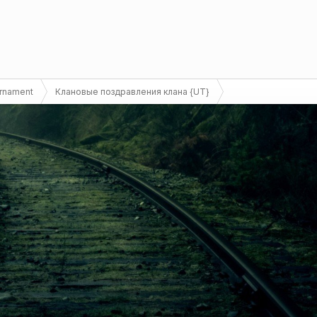
urnament
Клановые поздравления клана {UT}