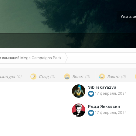
Уже зар
 кампаний Mega Campaigns Pack
нжатура
(0)
Стыд
(0)
Бесит
(0)
Зашто
(0)
SibirskaYazva
17 февраля, 2024
Редд Янковски
17 февраля, 2024