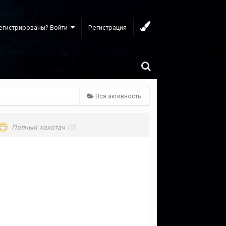
егистрированы? Войти
Регистрация
Вся активность
Полный хохотач
(0)