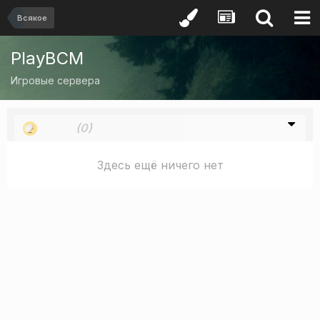
Всякое
PlayBCM
Игровые сервера
Стыд
(0)
Здесь ещё ничего нет