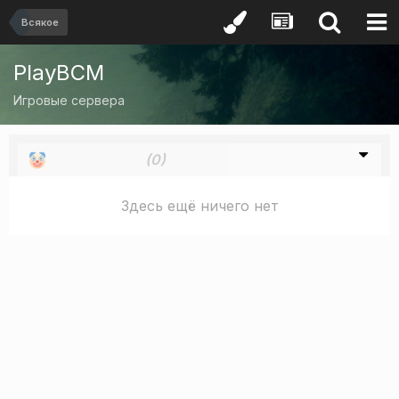
Всякое
PlayBCM
Игровые сервера
Кринжатура
(0)
Здесь ещё ничего нет