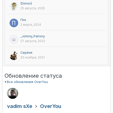
(Dimon)
25 августа, 2025
Пнх
2 марта, 2024
_Johnny_Patrony
27 августа, 2022
Серёня
20 ноября, 2021
Обновление статуса
Все обновления OverYou
vadim sXe
OverYou