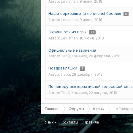
Автор:
Leviathan
,
9 июня, 2018
Наши серьезные (и не очень) беседы
6
Автор:
Leviathan
,
9 июня, 2018
Скриншоты из игры
21
Автор:
Leviathan
,
10 июня, 2018
Официальные извинения
Автор:
Твой_Хомячок
,
20 февраля, 2020
Поздравляшки
3
Автор:
Лара
,
28 декабря, 2018
По поводу альтернативной голосовой свя
Автор:
Твой_Хомячок
,
22 августа, 2019
Главная
Форумы
Кланы
La Famigli
Язык
Контакты
Правила