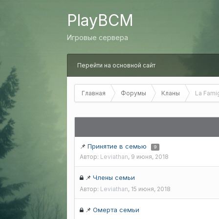
PlayBCM
Игровые сервера
Перейти на основной сайт
Главная
Форумы
Кланы
La Famig
📌
Принятие в семью
9
Автор:
Leviathan
,
9 июня, 2018
📌
Члены семьи
Автор:
Leviathan
,
15 июня, 2018
📌
Омерта семьи